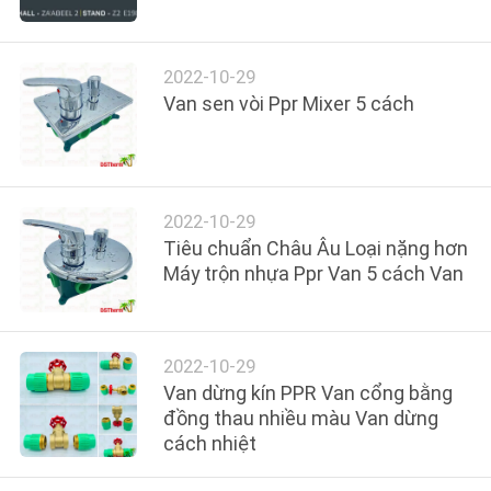
THAM
QUAN
2022-10-29
NHÀ
Van sen vòi Ppr Mixer 5 cách
MÁY
KIỂM
2022-10-29
SOÁT
Tiêu chuẩn Châu Âu Loại nặng hơn
CHẤT
Máy trộn nhựa Ppr Van 5 cách Van
LƯỢNG
2022-10-29
LIÊN
Van dừng kín PPR Van cổng bằng
HỆ
đồng thau nhiều màu Van dừng
cách nhiệt