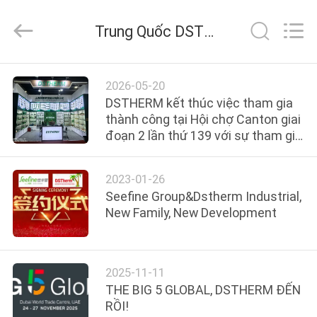
-
2026
DSTHERM
Trung Quốc DSTHERM INDUSTRIAL LIMITED tin tức công ty
INDUSTRIAL
LIMITED.
All
Rights
Reserved.
TRANG
2026-05-20
CHỦ
DSTHERM kết thúc việc tham gia
thành công tại Hội chợ Canton giai
đoạn 2 lần thứ 139 với sự tham gia
CÁC
ngày càng tăng của khách hàng
SẢN
2023-01-26
PHẨM
Seefine Group&Dstherm Industrial,
New Family, New Development
VỀ
CHÚNG
2025-11-11
TÔI
THE BIG 5 GLOBAL, DSTHERM ĐẾN
RỒI!