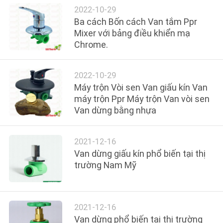
TIN
2022-10-29
TỨC
Ba cách Bốn cách Van tắm Ppr
Mixer với bảng điều khiển mạ
Chrome.
CÁC
TRƯỜNG
2022-10-29
HỢP
Máy trộn Vòi sen Van giấu kín Van
máy trộn Ppr Máy trộn Van vòi sen
Van dừng bằng nhựa
SƠ
ĐỒ
2021-12-16
TRANG
Van dừng giấu kín phổ biến tại thị
WEB
trường Nam Mỹ
CHÍNH
2021-12-16
SÁCH
Van dừng phổ biến tại thị trường