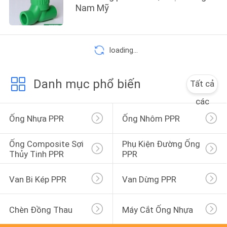
BẢO
Nam Mỹ
MẬT
loading...
Danh mục phổ biến
Tất cả
các
Ống Nhựa PPR
Ống Nhôm PPR
Ống Composite Sợi 
Phụ Kiện Đường Ống 
Thủy Tinh PPR
PPR
Van Bi Kép PPR
Van Dừng PPR
Chèn Đồng Thau
Máy Cắt Ống Nhựa