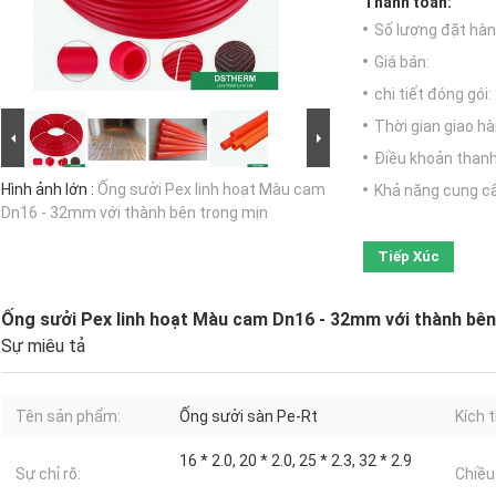
Thanh toán:
Số lượng đặt hàng
Giá bán:
chi tiết đóng gói:
Thời gian giao hà
Điều khoản thanh
Hình ảnh lớn :
Ống sưởi Pex linh hoạt Màu cam
Khả năng cung c
Dn16 - 32mm với thành bên trong mịn
Tiếp Xúc
Ống sưởi Pex linh hoạt Màu cam Dn16 - 32mm với thành bên
Sự miêu tả
Tên sản phẩm:
Ống sưởi sàn Pe-Rt
Kích 
16 * 2.0, 20 * 2.0, 25 * 2.3, 32 * 2.9
Sự chỉ rõ:
Chiều 