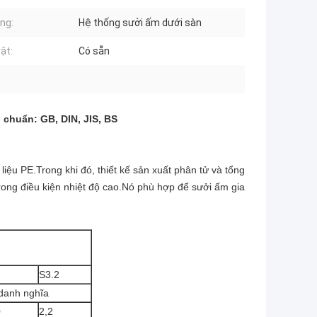
ng:
Hệ thống sưởi ấm dưới sàn
ật:
Có sẵn
chuẩn: GB, DIN, JIS, BS
liệu PE.Trong khi đó, thiết kế sản xuất phân tử và tổng
rong điều kiện nhiệt độ cao.Nó phù hợp để sưởi ấm gia
S3.2
danh nghĩa
0
2,2