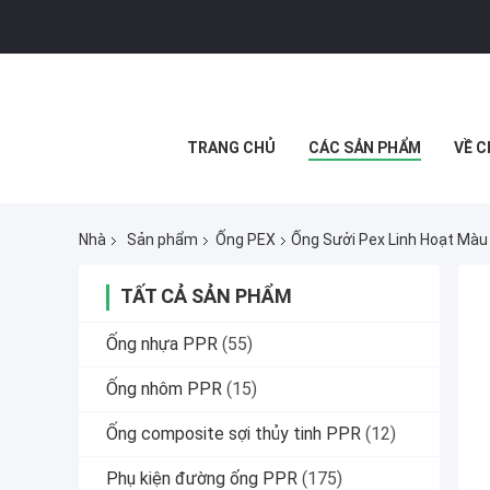
TRANG CHỦ
CÁC SẢN PHẨM
VỀ C
Nhà
Sản phẩm
Ống PEX
Ống Sưởi Pex Linh Hoạt Mà
TẤT CẢ SẢN PHẨM
Ống nhựa PPR
(55)
Ống nhôm PPR
(15)
Ống composite sợi thủy tinh PPR
(12)
Phụ kiện đường ống PPR
(175)