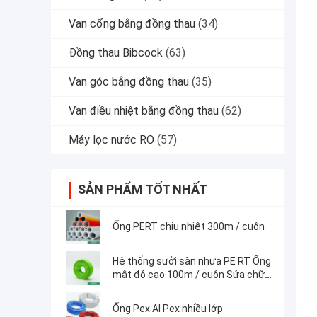
Van cổng bằng đồng thau
(34)
Đồng thau Bibcock
(63)
Van góc bằng đồng thau
(35)
Van điều nhiệt bằng đồng thau
(62)
Máy lọc nước RO
(57)
SẢN PHẨM TỐT NHẤT
Ống PERT chịu nhiệt 300m / cuộn
Hệ thống sưởi sàn nhựa PE RT Ống
mật độ cao 100m / cuộn Sửa chữa
dễ dàng
Ống Pex Al Pex nhiều lớp