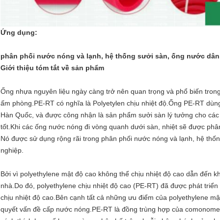
Ứng dụng:
phân phối nước nóng và lạnh, hệ thống sưởi sàn, ống nước dâ
Giới thiệu tóm tắt về sản phẩm
Ống nhựa nguyên liệu ngày càng trở nên quan trọng và phổ biến trong
ấm phòng.PE-RT có nghĩa là Polyetylen chịu nhiệt độ.Ống PE-RT dùn
Hàn Quốc, và được công nhận là sản phẩm sưởi sàn lý tưởng cho các đi
tốt.Khi các ống nước nóng đi vòng quanh dưới sàn, nhiệt sẽ được phâ
Nó được sử dụng rộng rãi trong phân phối nước nóng và lạnh, hệ th
nghiệp.
Bởi vì polyethylene mật độ cao không thể chịu nhiệt độ cao dẫn đến 
nhà.Do đó, polyethylene chịu nhiệt độ cao (PE-RT) đã được phát triển
chịu nhiệt độ cao.Bên cạnh tất cả những ưu điểm của polyethylene mật 
quyết vấn đề cấp nước nóng.PE-RT là đồng trùng hợp của comonomer 