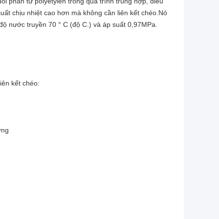
i phân tử polyetylen trong quá trình trùng hợp, điều
 suất chịu nhiệt cao hơn mà không cần liên kết chéo.Nó
độ nước truyền 70 ° C (độ C.) và áp suất 0,97MPa.
iên kết chéo:
ờng