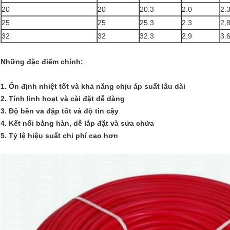
20
20
20.3
2.0
2.
25
25
25.3
2.3
2,
32
32
32.3
2,9
3.
Những đặc điểm chính:
1. Ổn định nhiệt tốt và khả năng chịu áp suất lâu dài
2. Tính linh hoạt và cài đặt dễ dàng
3. Độ bền va đập tốt và độ tin cậy
4. Kết nối bằng hàn, dễ lắp đặt và sửa chữa
5. Tỷ lệ hiệu suất chi phí cao hơn