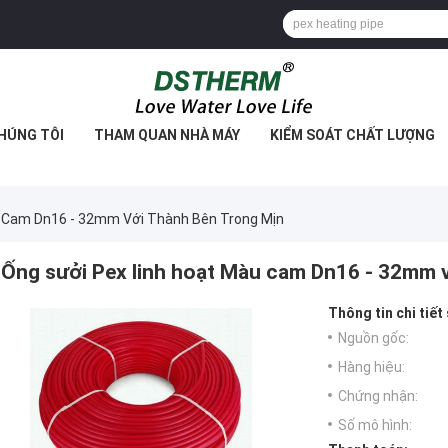
HÚNG TÔI
THAM QUAN NHÀ MÁY
KIỂM SOÁT CHẤT LƯỢNG
u Cam Dn16 - 32mm Với Thành Bên Trong Mịn
Ống sưởi Pex linh hoạt Màu cam Dn16 - 32mm v
Thông tin chi tiết
Nguồn gốc:
Hàng hiệu:
Chứng nhận:
Số mô hình: