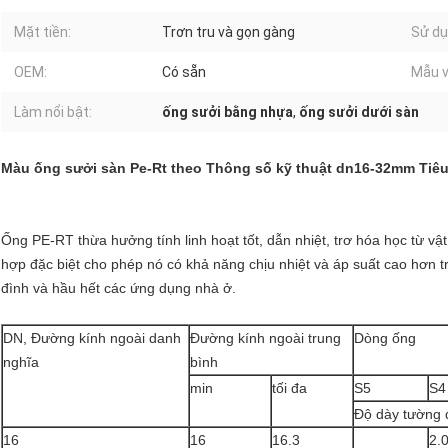
Mặt tiền:
Trơn tru và gọn gàng
Sử dụ
OEM:
Có sẵn
Mẫu v
Làm nổi bật:
ống sưởi bằng nhựa
,
ống sưởi dưới sàn
Màu ống sưởi sàn Pe-Rt theo Thông số kỹ thuật dn16-32mm Tiêu 
Ống PE-RT thừa hưởng tính linh hoạt tốt, dẫn nhiệt, trơ hóa học từ vật 
hợp đặc biệt cho phép nó có khả năng chịu nhiệt và áp suất cao hơn t
đình và hầu hết các ứng dụng nhà ở.
DN, Đường kính ngoài danh
Đường kính ngoài trung
Dòng ống
nghĩa
bình
min
tối đa
S5
S4
Độ dày tường 
16
16
16.3
2.