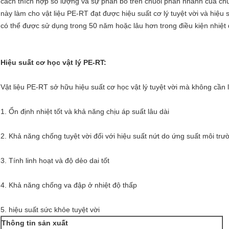
cách thích hợp số lượng và sự phân bố trên chuỗi phân nhánh của chuỗ
này làm cho vật liệu PE-RT đạt được hiệu suất cơ lý tuyệt vời và hiệu
có thể được sử dụng trong 50 năm hoặc lâu hơn trong điều kiện nhiệt 
Hiệu suất cơ học vật lý PE-RT:
Vật liệu PE-RT sở hữu hiệu suất cơ học vật lý tuyệt vời mà không cần l
1. Ổn định nhiệt tốt và khả năng chịu áp suất lâu dài
2. Khả năng chống tuyệt vời đối với hiệu suất nứt do ứng suất môi trư
3. Tính linh hoạt và độ dẻo dai tốt
4. Khả năng chống va đập ở nhiệt độ thấp
5. hiệu suất sức khỏe tuyệt vời
Thông tin sản xuất