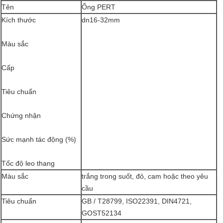
Tên
Ống PERT
Kích thước
dn16-32mm
Màu sắc
Cấp
Tiêu chuẩn
Chứng nhận
Sức mạnh tác động (%)
Tốc độ leo thang
Màu sắc
trắng trong suốt, đỏ, cam hoặc theo yêu
cầu
Tiêu chuẩn
GB / T28799, ISO22391, DIN4721,
GOST52134