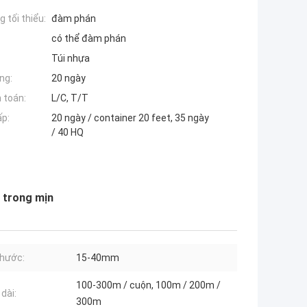
 tối thiểu:
đàm phán
có thể đàm phán
Túi nhựa
ng:
20 ngày
 toán:
L/C, T/T
ấp:
20 ngày / container 20 feet, 35 ngày
/ 40 HQ
 trong mịn
thước:
15-40mm
100-300m / cuộn, 100m / 200m /
dài:
300m