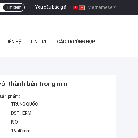
Yêu cầu báo giá
|
Vietnamese
Tìm kiếm
LIÊN HỆ
TIN TỨC
CÁC TRƯỜNG HỢP
ới thành bên trong mịn
 sản phẩm:
TRUNG QUỐC
DSTHERM
ISO
16-40mm