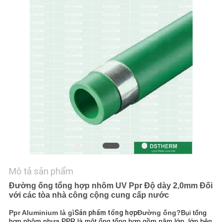
TIN
TỨC
CÁC
TRƯỜNG
HỢP
SƠ
ĐỒ
TRANG
WEB
Mô tả sản phẩm
Đường ống tổng hợp nhôm UV Ppr Độ dày 2,0mm Đối
CHÍNH
với các tòa nhà công cộng cung cấp nước
SÁCH
Ppr Aluminium là gì
Sản phẩm tổng hợp
Đường ống?
Bụi tổng
hợp nhôm nhựa PPR là một ống tổng hợp gồm năm lớp, lớp bên