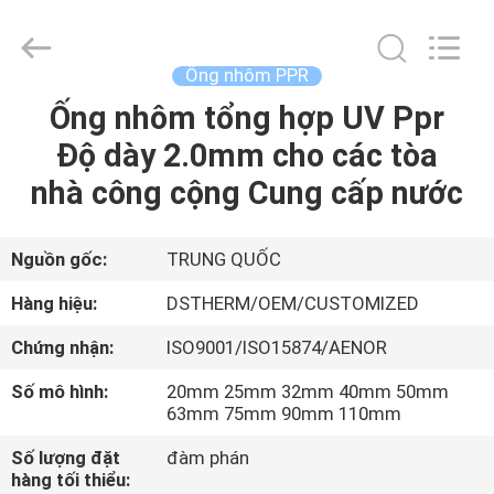
-
2026
DSTHERM
INDUSTRIAL
LIMITED.
Ống nhôm PPR
All
Rights
Reserved.
Ống nhôm tổng hợp UV Ppr
TRANG
Độ dày 2.0mm cho các tòa
CHỦ
nhà công cộng Cung cấp nước
CÁC
SẢN
Nguồn gốc:
TRUNG QUỐC
PHẨM
Hàng hiệu:
DSTHERM/OEM/CUSTOMIZED
Chứng nhận:
ISO9001/ISO15874/AENOR
VỀ
Số mô hình:
20mm 25mm 32mm 40mm 50mm
CHÚNG
63mm 75mm 90mm 110mm
TÔI
Số lượng đặt
đàm phán
hàng tối thiểu: