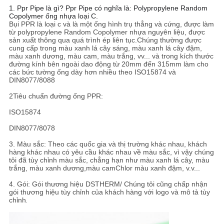
1.
Ppr Pipe là gì? Ppr Pipe có nghĩa là: Polypropylene Random
Copolymer ống nhựa loại C.
Bụi PPR là loại c và là một ống hình trụ thẳng và cứng, được làm
từ polypropylene Random Copolymer nhựa nguyên liệu, được
sản xuất thông qua quá trình ép liên tục.Chúng thường được
cung cấp trong màu xanh lá cây sáng, màu xanh lá cây đậm,
màu xanh dương, màu cam, màu trắng, vv... và trong kích thước
đường kính bên ngoài dao động từ 20mm đến 315mm làm cho
các bức tường ống dày hơn nhiều theo ISO15874 và
DIN8077/8088
2Tiêu chuẩn đường ống PPR:
ISO15874
DIN8077/8078
3. Màu sắc: Theo các quốc gia và thị trường khác nhau, khách
hàng khác nhau có yêu cầu khác nhau về màu sắc, vì vậy chúng
tôi đã tùy chỉnh màu sắc, chẳng hạn như màu xanh lá cây, màu
trắng, màu xanh dương,màu camChlor màu xanh đậm, v.v...
4. Gói: Gói thương hiệu DSTHERM/ Chúng tôi cũng chấp nhận
gói thương hiệu tùy chỉnh của khách hàng với logo và mô tả tùy
chỉnh
.