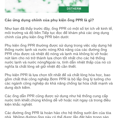
Các ứng dụng chính của phụ kiện ống PPR là gì?
Như bạn đã thấy trước đây, ống PPR có một số lợi ích về kinh tế,
môi trường và độ bền.Tiếp tục đọc để khám phá các ứng dụng
chính của phụ kiện ống PPR bên dưới:
Phụ kiện ống PPR thường được sử dụng trong việc xây dựng hệ
thống nước lạnh và nước nóng.Khả năng của các đường ống
PPR chịu được cả nhiệt độ nóng và lạnh mà không bị vỡ hoặc
nứt làm cho nó trở thành lựa chọn tốt nhất cho các hệ thống
nước lạnh và nước nóngNgoài ra, tính dẫn nhiệt thấp của nó có
nghĩa là chất lỏng sẽ giữ nhiệt độ cần thiết.
Phụ kiện PPR là lựa chọn tốt nhất để xả chất lỏng hóa học, bao
gồm chất thải công nghiệp.Bơm PPR là bộ lắp ống lý tưởng cho
các ngành công nghiệp do khả năng chống lại hóa chất mạnh và
dung dịch kiềm.
Các ống dẫn PPR cũng được sử dụng như hệ thống cung cấp
nước tinh khiết.chúng không dễ vỡ hoặc nứt ngay cả trong điều
kiện khắc nghiệt.
Các đường ống PPR là hoàn hảo cho hệ thống sưởi ấm của tòa
nhà. Những đường ống này có thể được lắp đặt bên trong sàn