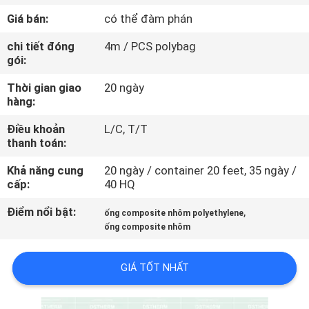
THAM
Giá bán:
có thể đàm phán
QUAN
chi tiết đóng
4m / PCS polybag
NHÀ
gói:
MÁY
Thời gian giao
20 ngày
hàng:
KIỂM
Điều khoản
L/C, T/T
thanh toán:
SOÁT
CHẤT
Khả năng cung
20 ngày / container 20 feet, 35 ngày /
cấp:
40 HQ
LƯỢNG
Điểm nổi bật:
,
ống composite nhôm polyethylene
ống composite nhôm
LIÊN
HỆ
GIÁ TỐT NHẤT