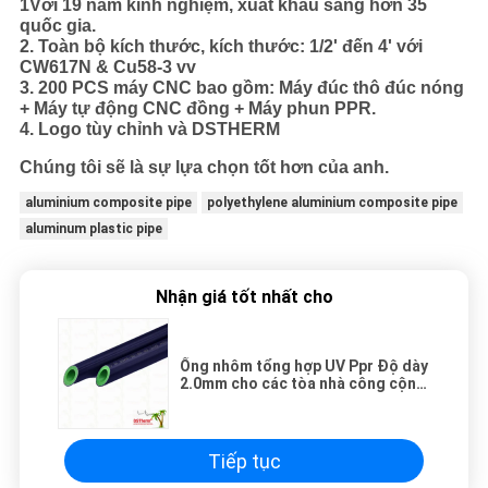
1Với 19 năm kinh nghiệm, xuất khẩu sang hơn 35
quốc gia.
2. Toàn bộ kích thước, kích thước: 1/2' đến 4' với
CW617N & Cu58-3 vv
3. 200 PCS máy CNC bao gồm: Máy đúc thô đúc nóng
+ Máy tự động CNC đồng + Máy phun PPR.
4. Logo tùy chỉnh và DSTHERM
Chúng tôi sẽ là sự lựa chọn tốt hơn của anh.
aluminium composite pipe
polyethylene aluminium composite pipe
aluminum plastic pipe
Nhận giá tốt nhất cho
Ống nhôm tổng hợp UV Ppr Độ dày
2.0mm cho các tòa nhà công cộng
Cung cấp nước
Tiếp tục