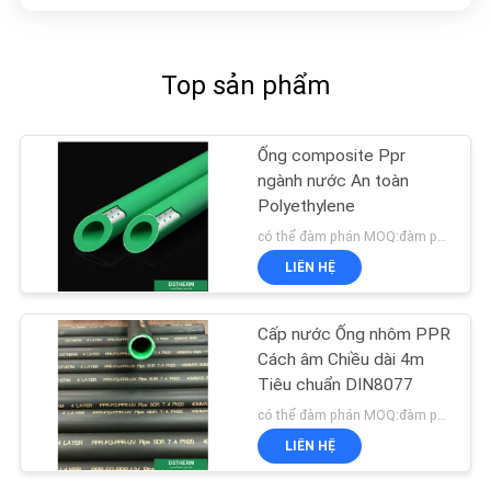
Top sản phẩm
Ống composite Ppr
ngành nước An toàn
Polyethylene
có thể đàm phán MOQ:đàm phán
LIÊN HỆ
Cấp nước Ống nhôm PPR
Cách âm Chiều dài 4m
Tiêu chuẩn DIN8077
có thể đàm phán MOQ:đàm phán
LIÊN HỆ