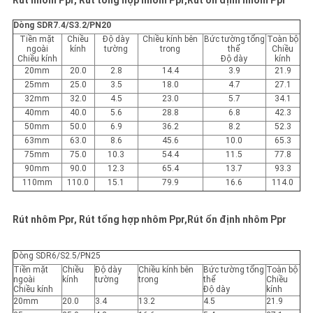
Rút nhôm Ppr, Rút tổng hợp nhôm Ppr,Rút ổn định nhôm Ppr
Dòng SDR7.4/S3.2/PN20
Tiền mặt
Chiều
Độ dày
Chiều kính bên
Bức tường tổng
Toàn bộ
ngoài
kính
tường
trong
thể
Chiều
Chiều kính
Độ dày
kính
20mm
20.0
2.8
14.4
3.9
21.9
25mm
25.0
3.5
18.0
4.7
27.1
32mm
32.0
4.5
23.0
5.7
34.1
40mm
40.0
5.6
28.8
6.8
42.3
50mm
50.0
6.9
36.2
8.2
52.3
63mm
63.0
8.6
45.6
10.0
65.3
75mm
75.0
10.3
54.4
11.5
77.8
90mm
90.0
12.3
65.4
13.7
93.3
110mm
110.0
15.1
79.9
16.6
114.0
Rút nhôm Ppr, Rút tổng hợp nhôm Ppr,Rút ổn định nhôm Ppr
Dòng SDR6/S2.5/PN25
Tiền mặt
Chiều
Độ dày
Chiều kính bên
Bức tường tổng
Toàn bộ
ngoài
kính
tường
trong
thể
Chiều
Chiều kính
Độ dày
kính
20mm
20.0
3.4
13.2
4.5
21.9