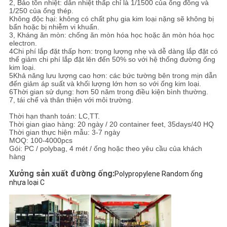
2, Bảo tồn nhiệt: dẫn nhiệt thấp chỉ là 1/1500 của ống đồng và
1/250 của ống thép.
Không độc hại: không có chất phụ gia kim loại nặng sẽ không bị
bẩn hoặc bị nhiễm vi khuẩn.
3, Kháng ăn mòn: chống ăn mòn hóa học hoặc ăn mòn hóa học
electron.
4Chi phí lắp đặt thấp hơn: trọng lượng nhẹ và dễ dàng lắp đặt có
thể giảm chi phí lắp đặt lên đến 50% so với hệ thống đường ống
kim loại.
5Khả năng lưu lượng cao hơn: các bức tường bên trong mịn dẫn
đến giảm áp suất và khối lượng lớn hơn so với ống kim loại.
6Thời gian sử dụng: hơn 50 năm trong điều kiện bình thường.
7, tái chế và thân thiện với môi trường.
Thời hạn thanh toán: LC,TT.
Thời gian giao hàng: 20 ngày / 20 container feet, 35days/40 HQ
Thời gian thực hiện mẫu: 3-7 ngày
MOQ: 100-4000pcs
Gói: PC / polybag, 4 mét / ống hoặc theo yêu cầu của khách
hàng
Xưởng sản xuất đường ống:
Polypropylene Random ống
nhựa loại C