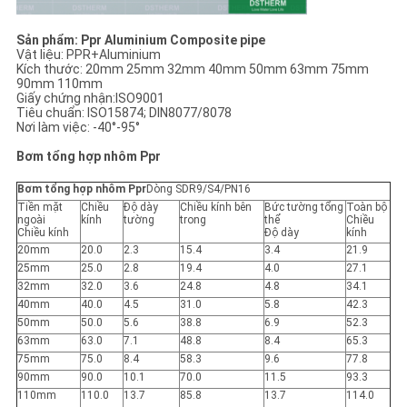
Sản phẩm: Ppr Aluminium Composite pipe
Vật liệu: PPR+Aluminium
Kích thước: 20mm 25mm 32mm 40mm 50mm 63mm 75mm
90mm 110mm
Giấy chứng nhận:ISO9001
Tiêu chuẩn: ISO15874; DIN8077/8078
Nơi làm việc: -40°-95°
Bơm tổng hợp nhôm Ppr
Bơm tổng hợp nhôm Ppr
Dòng SDR9/S4/PN16
Tiền mặt
Chiều
Độ dày
Chiều kính bên
Bức tường tổng
Toàn bộ
ngoài
kính
tường
trong
thể
Chiều
Chiều kính
Độ dày
kính
20mm
20.0
2.3
15.4
3.4
21.9
25mm
25.0
2.8
19.4
4.0
27.1
32mm
32.0
3.6
24.8
4.8
34.1
40mm
40.0
4.5
31.0
5.8
42.3
50mm
50.0
5.6
38.8
6.9
52.3
63mm
63.0
7.1
48.8
8.4
65.3
75mm
75.0
8.4
58.3
9.6
77.8
90mm
90.0
10.1
70.0
11.5
93.3
110mm
110.0
13.7
85.8
13.7
114.0