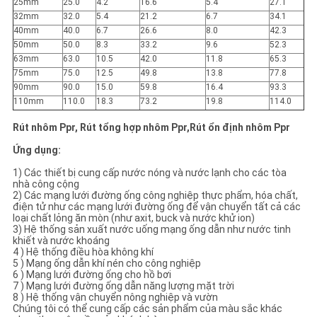
25mm
25.0
4.2
16.6
5.4
27.1
32mm
32.0
5.4
21.2
6.7
34.1
40mm
40.0
6.7
26.6
8.0
42.3
50mm
50.0
8.3
33.2
9.6
52.3
63mm
63.0
10.5
42.0
11.8
65.3
75mm
75.0
12.5
49.8
13.8
77.8
90mm
90.0
15.0
59.8
16.4
93.3
110mm
110.0
18.3
73.2
19.8
114.0
Rút nhôm Ppr, Rút tổng hợp nhôm Ppr,Rút ổn định nhôm Ppr
Ứng dụng:
1) Các thiết bị cung cấp nước nóng và nước lạnh cho các tòa
nhà công cộng
2) Các mạng lưới đường ống công nghiệp thực phẩm, hóa chất,
điện tử như các mạng lưới đường ống để vận chuyển tất cả các
loại chất lỏng ăn mòn (như axit, buck và nước khử ion)
3) Hệ thống sản xuất nước uống mạng ống dẫn như nước tinh
khiết và nước khoáng
4 ) Hệ thống điều hòa không khí
5 ) Mạng ống dẫn khí nén cho công nghiệp
6 ) Mạng lưới đường ống cho hồ bơi
7 ) Mạng lưới đường ống dẫn năng lượng mặt trời
8 ) Hệ thống vận chuyển nông nghiệp và vườn
Chúng tôi có thể cung cấp các sản phẩm của màu sắc khác