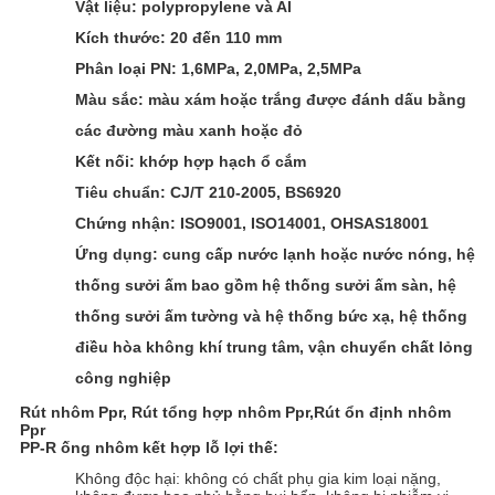
Vật liệu: polypropylene và Al
Kích thước: 20 đến 110 mm
Phân loại PN: 1,6MPa, 2,0MPa, 2,5MPa
Màu sắc: màu xám hoặc trắng được đánh dấu bằng
các đường màu xanh hoặc đỏ
Kết nối: khớp hợp hạch ổ cắm
Tiêu chuẩn: CJ/T 210-2005, BS6920
Chứng nhận: ISO9001, ISO14001, OHSAS18001
Ứng dụng: cung cấp nước lạnh hoặc nước nóng, hệ
thống sưởi ấm bao gồm hệ thống sưởi ấm sàn, hệ
thống sưởi ấm tường và hệ thống bức xạ, hệ thống
điều hòa không khí trung tâm, vận chuyển chất lỏng
công nghiệp
Rút nhôm Ppr, Rút tổng hợp nhôm Ppr,Rút ổn định nhôm
Ppr
PP-R ống nhôm kết hợp lỗ lợi thế:
Không độc hại: không có chất phụ gia kim loại nặng,