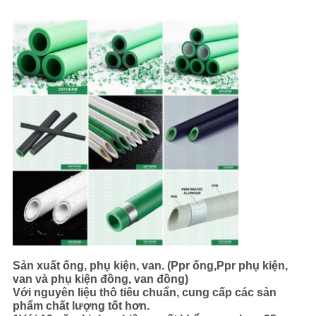
Sản xuất ống, phụ kiện, van. (Ppr ống,Ppr phụ kiện,
van và phụ kiện đồng, van đồng)
Với nguyên liệu thô tiêu chuẩn, cung cấp các sản
phẩm chất lượng tốt hơn.