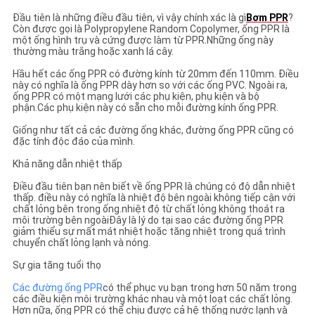
Đầu tiên là những điều đầu tiên, vì vậy chính xác là gì
Bơm PPR
?
Còn được gọi là Polypropylene Random Copolymer, ống PPR là
một ống hình trụ và cứng được làm từ PPR.Những ống này
thường màu trắng hoặc xanh lá cây.
Hầu hết các ống PPR có đường kính từ 20mm đến 110mm. Điều
này có nghĩa là ống PPR dày hơn so với các ống PVC. Ngoài ra,
ống PPR có một mạng lưới các phụ kiện, phụ kiện và bộ
phận.Các phụ kiện này có sẵn cho mỗi đường kính ống PPR.
Giống như tất cả các đường ống khác, đường ống PPR cũng có
đặc tính độc đáo của mình.
Khả năng dẫn nhiệt thấp
Điều đầu tiên bạn nên biết về ống PPR là chúng có độ dẫn nhiệt
thấp. điều này có nghĩa là nhiệt độ bên ngoài không tiếp cận với
chất lỏng bên trong ống.nhiệt độ từ chất lỏng không thoát ra
môi trường bên ngoàiĐây là lý do tại sao các đường ống PPR
giảm thiểu sự mất mát nhiệt hoặc tăng nhiệt trong quá trình
chuyển chất lỏng lạnh và nóng.
Sự gia tăng tuổi thọ
Các đường ống PPR
có thể phục vụ bạn trong hơn 50 năm trong
các điều kiện môi trường khác nhau và một loạt các chất lỏng.
Hơn nữa, ống PPR có thể chịu được cả hệ thống nước lạnh và