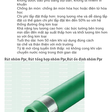
không được bao phủ bằng bụi bẩn, không bị nhiễm vi
khuẩn
Chống ăn mòn: chống ăn mòn hóa học hoặc điện tử hóa
học
Chi phí lắp đặt thấp hơn: trọng lượng nhẹ và dễ dàng lắp
đặt có thể giảm chi phí lắp đặt lên đến 50% so với hệ
thống đường ống kim loại
Khả năng lưu lượng cao hơn: các bức tường bên trong
mịn dẫn đến mất áp suất thấp hơn và khối lượng lớn hơn
so với ống kim loại
Tuổi thọ dài: hơn 50 năm khi sử dụng đúng cách
tái chế và thân thiện với môi trường
Tỷ lệ mở rộng tuyến tính thấp: nó không cong khi vận
chuyển nước nóng trong thời gian dài
Rút nhôm Ppr, Rút tổng hợp nhôm Ppr,Rút ổn định nhôm Ppr